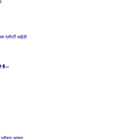
ा
िक प्रॉपर्टी आईडी
े हैं—
क पहुँचना आसान