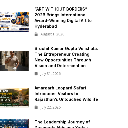
“ART WITHOUT BORDERS”
2026 Brings International
Award-Winning Digital Art to
Hyderabad
August 1, 2026
Sruchit Kumar Gupta Velishala:
The Entrepreneur Creating
New Opportunities Through
Vision and Determination
July 31, 2026
Amargarh Leopard Safari
Introduces Visitors to
Rajasthan’s Untouched Wildlife
July 22, 2026
The Leadership Journey of
Dhannada Abhilash Yadav